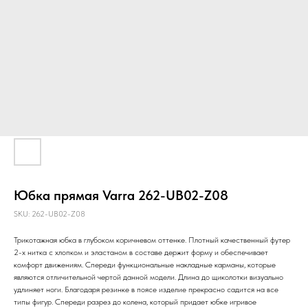
Юбка прямая Varra 262-UB02-Z08
SKU:
262-UB02-Z08
Трикотажная юбка в глубоком коричневом оттенке. Плотный качественный футер
2-х нитка с хлопком и эластаном в составе держит форму и обеспечивает
комфорт движениям. Спереди функциональные накладные карманы, которые
являются отличительной чертой данной модели. Длина до щиколотки визуально
удлиняет ноги. Благодаря резинке в поясе изделие прекрасно садится на все
типы фигур. Спереди разрез до колена, который придает юбке игривое