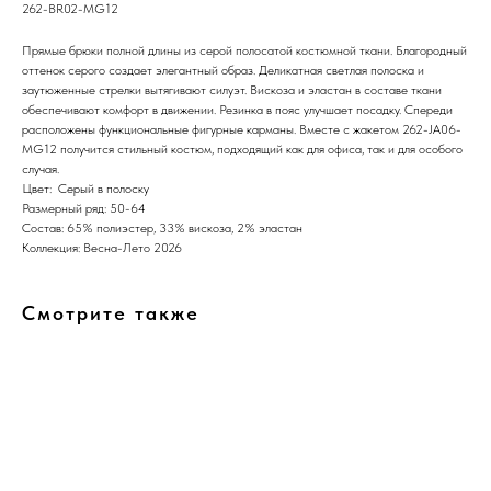
262-BR02-MG12
Прямые брюки полной длины из серой полосатой костюмной ткани. Благородный
оттенок серого создает элегантный образ. Деликатная светлая полоска и
заутюженные стрелки вытягивают силуэт. Вискоза и эластан в составе ткани
обеспечивают комфорт в движении. Резинка в пояс улучшает посадку. Спереди
расположены функциональные фигурные карманы. Вместе с жакетом 262-JA06-
MG12 получится стильный костюм, подходящий как для офиса, так и для особого
случая.
Цвет: Серый в полоску
Размерный ряд: 50-64
Состав: 65% полиэстер, 33% вискоза, 2% эластан
Коллекция: Весна-Лето 2026
Смотрите также