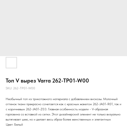
Топ V вырез Varra 262-TP01-W00
SKU:
262-TP01-W00
Необычный топ из трикотажного материала с добавлением вискозы. Молочный
оттенок ткани прекрасно сочетается как с красным жакетом 262-JA01-R01, так и
с коричневым 262-JA01-Z03. Главная особенность модели - V-образная
горловина со вставкой из сетки. Этот дизайнерский элемент не только визуально
вытягивает шею, но и делает весь образ более женственным и элегантным
Цвет: Белый