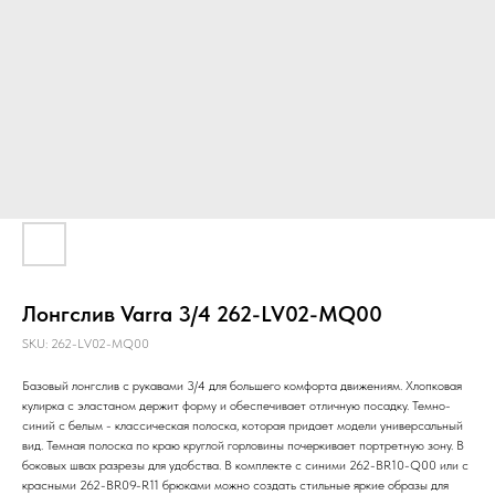
Лонгслив Varra 3/4 262-LV02-MQ00
SKU:
262-LV02-MQ00
Базовый лонгслив с рукавами 3/4 для большего комфорта движениям. Хлопковая
кулирка с эластаном держит форму и обеспечивает отличную посадку. Темно-
синий с белым - классическая полоска, которая придает модели универсальный
вид. Темная полоска по краю круглой горловины почеркивает портретную зону. В
боковых швах разрезы для удобства. В комплекте с синими 262-BR10-Q00 или с
красными 262-BR09-R11 брюками можно создать стильные яркие образы для