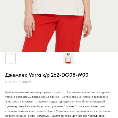
Джемпер Varra к/р 262-DG08-W00
SKU:
262-DG08-W00
Комбинированный джемпер прямого силуэта. Полочка выполнена из фактурной
ткани с деликатным переливом, а спинка - из трикотажной ткани с вискозой и
эластаном в составе, что делает модель одновременно удобной и нарядной.
Цельнокроеный короткий рукав и горловина "лодочка" смягчают линию плеч,
создавая нежный женственный образ. Молочный цвет универсален в сочетании с
любыми низами из этой коллекции. Джемпер подойдет как для повседневной