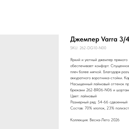
Джемпер Varra 3/
SKU:
262-DG10-N00
Яркий и уютный джемпер прямого 
обеспечивает комфорт. Спущенное
плеч более мягкой. Благодаря ра
аккуратного воротника-стойки. К
Насыщенный лаймовый оттенок пр
брюками 262-BR06-N06 и шортам 
Цвет: лаймовый
Размерный ряд: 54-66 сдвоенный
Состав: 70% хлопок, 23% полиэст
Коллекция: Весна-Лето 2026