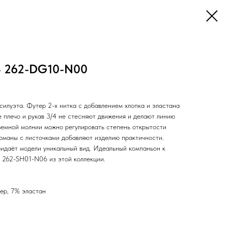
4 262-DG10-N00
силуэта. Футер 2-х нитка с добавлением хлопка и эластана
 плечо и рукав 3/4 не стесняют движения и делают линию
зъемной молнии можно регулировать степень открытости
арманы с листочками добавляют изделию практичности.
идаёт модели уникальный вид. Идеальный компаньон к
262-SH01-N06 из этой коллекции.
ер, 7% эластан