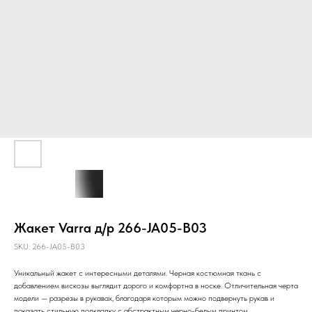
Жакет Varra д/р 266-JA05-B03
SKU:
266-JA05-B03
Уникальный жакет с интересными деталями. Черная костюмная ткань с
добавлением вискозы выглядит дорого и комфортна в носке. Отличительная черта
модели — разрезы в рукавах, благодаря которым можно подвернуть рукав и
показать стильную подкладку с абстрактным черно-белым принтом.