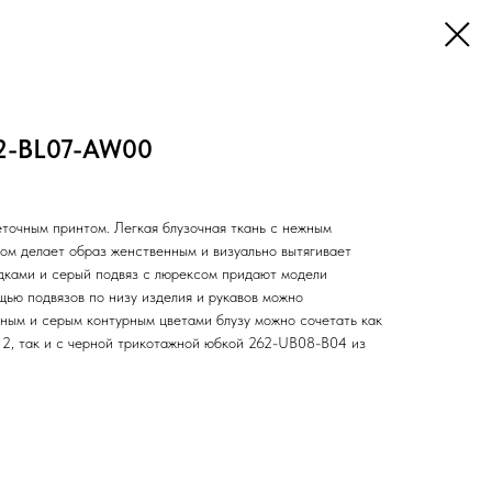
62-BL07-AW00
еточным принтом. Легкая блузочная ткань с нежным
ом делает образ женственным и визуально вытягивает
адками и серый подвяз с люрексом придают модели
щью подвязов по низу изделия и рукавов можно
рным и серым контурным цветами блузу можно сочетать как
, так и с черной трикотажной юбкой 262-UB08-B04 из