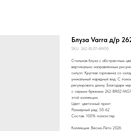
Блуза Varra д/р 2
SKU:
262-BL07-AW00
Стильная блуза с абстрактным цв
вертикально направленным рисунк
силуэт. Круглая горловина со скл
уникальный нарядный вид. С помо
регулировать длину. Благодаря че
с серыми брюками 262-BR02-MG12
этой коллекции.
Цвет: цветочный принт
Размерный ряд: 50-62
Состав: 100% полиэстер
Коллекция: Весна-Лето 2026