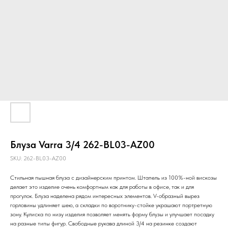
Блуза Varra 3/4 262-BL03-AZ00
SKU:
262-BL03-AZ00
Стильная пышная блуза с дизайнерским принтом. Штапель из 100%-ной вискозы
делает это изделие очень комфортным как для работы в офисе, так и для
прогулок. Блуза наделена рядом интересных элементов. V-образный вырез
горловины удлиняет шею, а складки по воротнику-стойке украшают портретную
зону. Кулиска по низу изделия позволяет менять форму блузы и улучшает посадку
на разные типы фигур. Свободные рукава длиной 3/4 на резинке создают