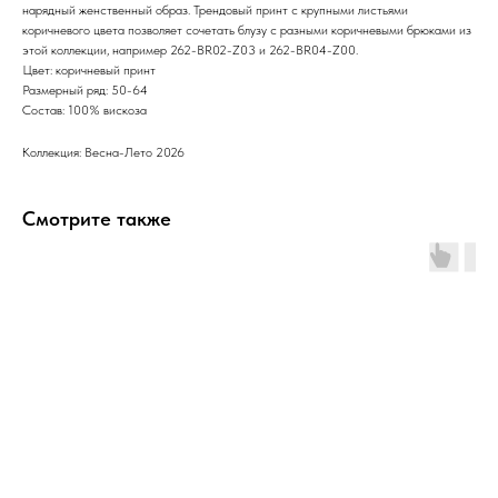
нарядный женственный образ. Трендовый принт с крупными листьями
коричневого цвета позволяет сочетать блузу с разными коричневыми брюками из
этой коллекции, например 262-BR02-Z03 и 262-BR04-Z00.
Цвет: коричневый принт
Размерный ряд: 50-64
Состав: 100% вискоза
Коллекция: Весна-Лето 2026
Смотрите также