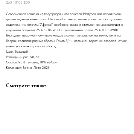
263-NK03-E00
Современная накидка из полупрозрачного тенселя. Натуральная легкая ткань
делает изделие невесомым. Песочный оттенок отлично сочетается с другими
изделиями из капсулы "Африка", особенно свежо и стильно накидка выглядит с
широкими брюками 263-BR18-W00 и трикотажным топом 263-TP05-W00.
Благодаря продуманному крою модель можно повязать как на талии, так и на
бедрах, создавая разные образы. Рукав 3/4 и отложной воротник создают четкие
линии, добавляя строгости образу.
Цвет: бежевый
Размерный ряд: 50-64
Состав: 90% тенсель, 10% нейлон
Коллекция: Весна-Лето 2026
Смотрите также