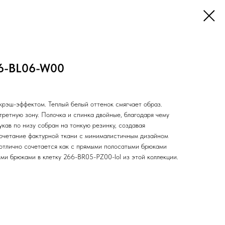
66-BL06-W00
крэш-эффектом. Теплый белый оттенок смягчает образ.
ретную зону. Полочка и спинка двойные, благодаря чему
укав по низу собран на тонкую резинку, создавая
очетание фактурной ткани с минималистичным дизайном
 отлично сочетается как с прямыми полосатыми брюками
ми брюками в клетку 266-BR05-PZ00-lol из этой коллекции.