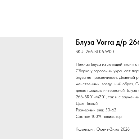
Блуза Varra д/р 2
SKU:
266-BL06-W00
Нежная блуза из летящей ткани с 
Сборка у горловины украшает порт
блуза не просвечивает. Длинный р
женственный, воздушный образ. С
делает модель интересной. Блуза
266-BR01-MZ01, так и с зауженны
Цвет: белый
Размерный ряд: 50-62
Состав: 100% полиэстер
Коллекция: Осень-Зима 2026