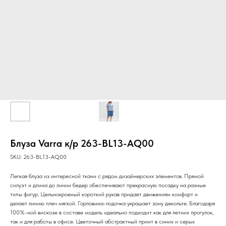
Блуза Varra к/р 263-BL13-AQ00
SKU:
263-BL13-AQ00
Легкая блуза из интересной ткани с рядом дизайнерских элементов. Прямой
силуэт и длина до линии бедер обеспечивают прекрасную посадку на разные
типы фигур. Цельнокроеный короткий рукав придает движениям комфорт и
делает линию плеч мягкой. Горловина-лодочка украшает зону декольте. Благодаря
100%-ной вискозе в составе модель идеально подходит как для летних прогулок,
так и для работы в офисе. Цветочный абстрактный принт в синих и серых