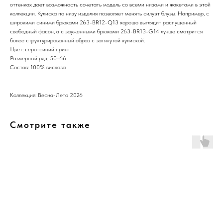
оттенках дает возможность сочетать модель со всеми низами и жакетами в этой
коллекции. Кулиска по низу изделия позволяет менять силуэт блузы. Например, с
широкими синими брюками 263-BR12-Q13 хорошо выглядит распущенный
свободный фасон, а с зауженными брюками 263-BR13-G14 лучше смотрится
более структурированный образ с затянутой кулиской.
Цвет: серо-синий принт
Размерный ряд: 50-66
Состав: 100% вискоза
Коллекция: Весна-Лето 2026
Смотрите также